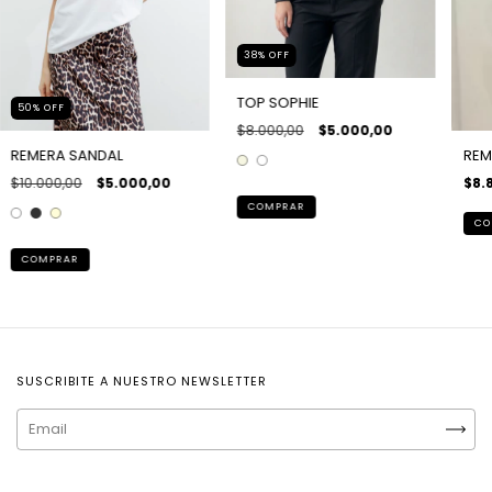
38
%
OFF
TOP SOPHIE
50
%
OFF
$8.000,00
$5.000,00
REMERA SANDAL
REM
$10.000,00
$5.000,00
$8.
COMPRAR
CO
COMPRAR
SUSCRIBITE A NUESTRO NEWSLETTER