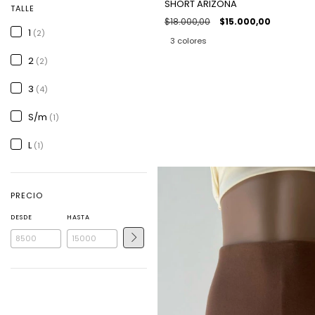
SHORT ARIZONA
TALLE
$18.000,00
$15.000,00
1
(2)
3 colores
2
(2)
3
(4)
S/m
(1)
L
(1)
PRECIO
DESDE
HASTA