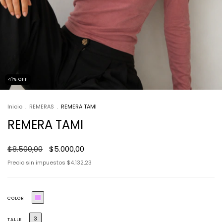
41
%
OFF
Inicio
.
REMERAS
.
REMERA TAMI
REMERA TAMI
$8.500,00
$5.000,00
Precio sin impuestos
$4.132,23
COLOR
3
TALLE