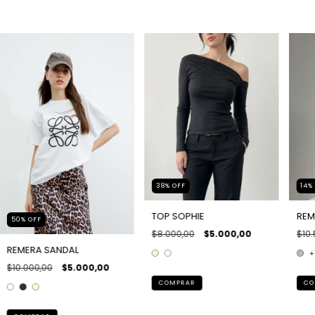
38
%
OFF
14
TOP SOPHIE
REM
50
%
OFF
$8.000,00
$5.000,00
$10.
REMERA SANDAL
+
$10.000,00
$5.000,00
COMPRAR
CO