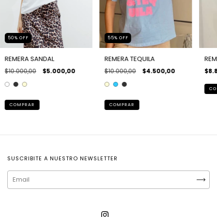
50
%
OFF
55
%
OFF
REMERA SANDAL
REMERA TEQUILA
REM
$10.000,00
$5.000,00
$10.000,00
$4.500,00
$8.
CO
COMPRAR
COMPRAR
SUSCRIBITE A NUESTRO NEWSLETTER